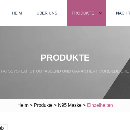
HEIM
ÜBER UNS
PRODUKTE
NACHR
PRODUKTE
TÄTSSYSTEM IST UMFASSEND UND GARANTIERT VORBILDLICHE
Heim
>
Produkte
>
N95 Maske
>
Einzelheiten