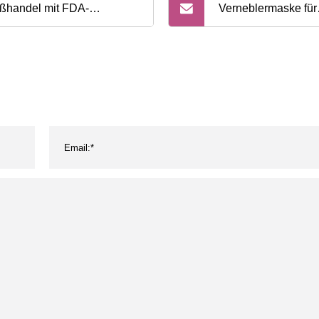
ßhandel mit FDA-
Verneblermaske für
tifizierten ASTM Level 3
medizinische Verso
weg-Krankenhausmasken
unterschiedlicher 