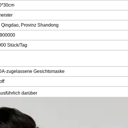
0*30cm
eister
t Qingdao, Provinz Shandong
900000
000 Stück/Tag
A-zugelassene Gesichtsmaske
off
ausführlich darüber