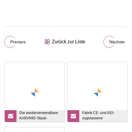
Zurück zur Liste
Previers
Nächste
Die wiederverwendbare
Fabrik CE- und ISO-
Kn95/N95-Staub-
zugelassene
Gesichtsmaske ab Werk
medizinische Einweg-
ist antibakteriell und
Sauerstoffmaske für