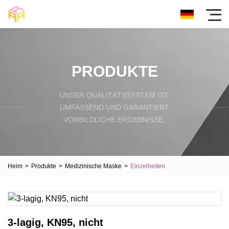
PRODUKTE
UNSER QUALITÄTSSYSTEM IST
UMFASSEND UND GARANTIERT
VORBILDLICHE ERGEBNISSE.
Heim
>
Produkte
>
Medizinische Maske
>
Einzelheiten
3-lagig, KN95, nicht