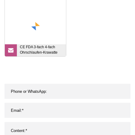
antiviral
Krankenhäuser
CE FDA 3-fach 4-fach
Ohrschlaufen-Krawatte
Krankenhaus Mascarilla
Non Woven Typ Iir
Lieferant Großhandel
Staub Blau Weiß Schwarz
Schützende chirurgische
Einweg-Gesichtsmaske