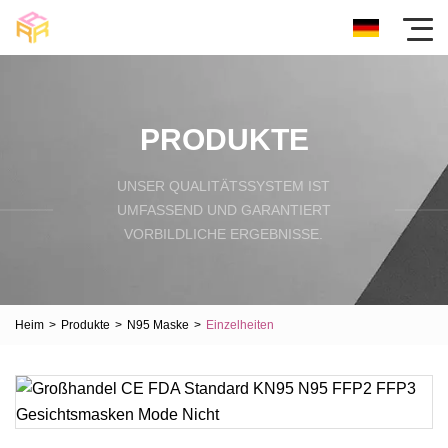
PRODUKTE
UNSER QUALITÄTSSYSTEM IST
UMFASSEND UND GARANTIERT
VORBILDLICHE ERGEBNISSE.
Heim
>
Produkte
>
N95 Maske
>
Einzelheiten