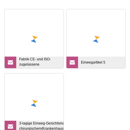
Fabrik CE- und ISO-
Einwegartikel 5
zugelassene
medizinische Einweg-
Sauerstoffmaske für
Krankenhäuser
3-lagige Einweg-Gesichtsmaske aus
chirurgischem/Krankenhaus-/medizinischem/zahnmedizinischem