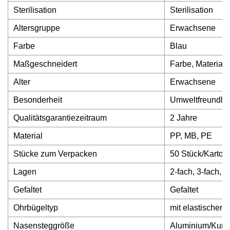
Sterilisation
Sterilisation
Altersgruppe
Erwachsene
Farbe
Blau
Maßgeschneidert
Farbe, Material
Alter
Erwachsene
Besonderheit
Umweltfreundlic
Qualitätsgarantiezeitraum
2 Jahre
Material
PP, MB, PE
Stücke zum Verpacken
50 Stück/Karton
Lagen
2-fach, 3-fach, 4
Gefaltet
Gefaltet
Ohrbügeltyp
mit elastischen
Nasensteggröße
Aluminium/Kunst