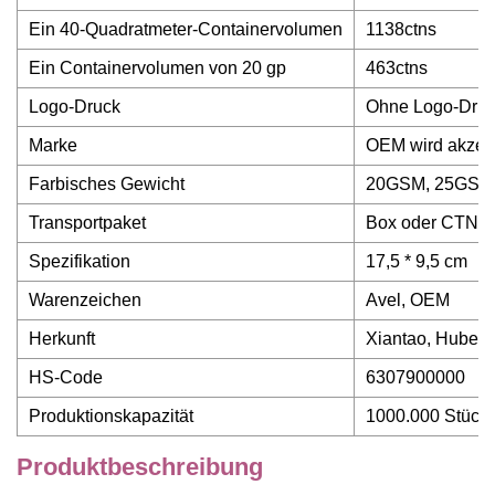
Ein 40-Quadratmeter-Containervolumen
1138ctns
Ein Containervolumen von 20 gp
463ctns
Logo-Druck
Ohne Logo-Dru
Marke
OEM wird akzept
Farbisches Gewicht
20GSM, 25GSM,
Transportpaket
Box oder CTN
Spezifikation
17,5 * 9,5 cm
Warenzeichen
Avel, OEM
Herkunft
Xiantao, Hubei,
HS-Code
6307900000
Produktionskapazität
1000.000 Stück
Produktbeschreibung