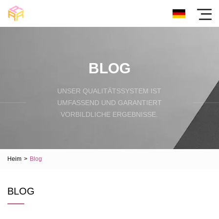
BLOG
UNSER QUALITÄTSSYSTEM IST
UMFASSEND UND GARANTIERT
VORBILDLICHE ERGEBNISSE.
Heim
>
Blog
BLOG